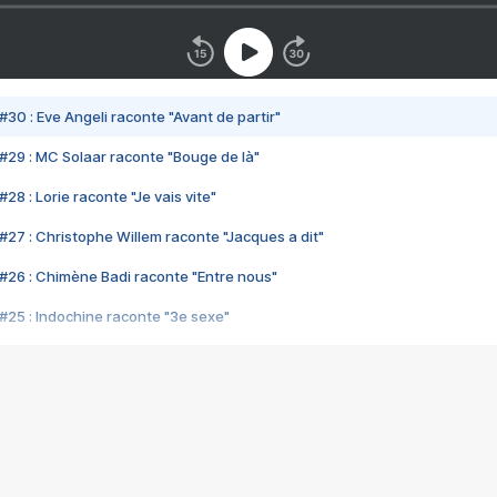
#30 : Eve Angeli raconte "Avant de partir"
#29 : MC Solaar raconte "Bouge de là"
28 : Lorie raconte "Je vais vite"
#27 : Christophe Willem raconte "Jacques a dit"
#26 : Chimène Badi raconte "Entre nous"
#25 : Indochine raconte "3e sexe"
#24 : Zaho raconte "C'est chelou"
#23 : Patrick Bruel raconte "Au café des délices"
#22 : Kyo raconte "Le chemin"
#21 : Nolwenn Leroy raconte "Cassé"