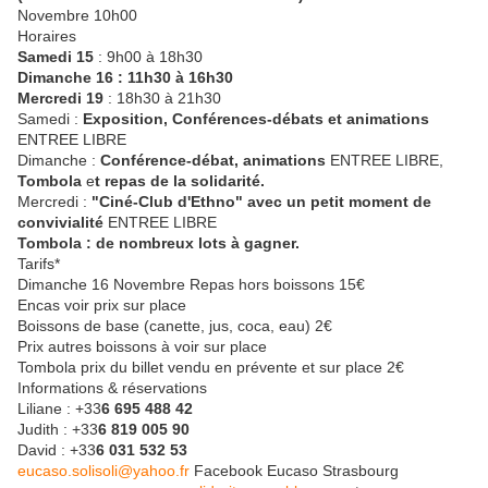
Novembre 10h00
Horaires
Samedi 15
: 9h00 à 18h30
Dimanche 16 : 11h30 à 16h30
Mercredi 19
: 18h30 à 21h30
Samedi :
Exposition, Conférences-débats et animations
ENTREE LIBRE
Dimanche :
Conférence-débat, animations
ENTREE LIBRE,
Tombola
e
t repas de la solidarité.
Mercredi :
"Ciné-Club d'Ethno" avec un petit moment de
convivialité
ENTREE LIBRE
Tombola : de nombreux lots à gagner.
Tarifs*
Dimanche 16 Novembre Repas hors boissons 15€
Encas voir prix sur place
Boissons de base (canette, jus, coca, eau) 2€
Prix autres boissons à voir sur place
Tombola prix du billet vendu en prévente et sur place 2€
Informations & réservations
Liliane : +33
6 695 488 42
Judith : +33
6 819 005 90
David : +33
6 031 532 53
eucaso.solisoli@yahoo.fr
Facebook Eucaso Strasbourg