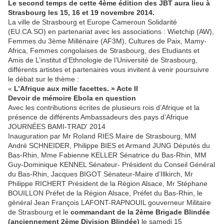
Le second temps de cette 4ème édition des JBT aura lieu à
Strasbourg les 15, 16 et 19 novembre 2014.
La ville de Strasbourg et Europe Cameroun Solidarité
(EU.CA.SO) en partenariat avec les associations : Wietchip (AW),
Femmes du 3ème Millénaire (AF3M), Cultures de Paix, Mamy-
Africa, Femmes congolaises de Strasbourg, des Etudiants et
Amis de L’institut d’Ethnologie de l’Université de Strasbourg,
différents artistes et partenaires vous invitent à venir poursuivre
le débat sur le thème :
«
L’Afrique aux mille facettes. » Acte II
Devoir de mémoire Ebola en question
Avec les contributions écrites de plusieurs rois d’Afrique et la
présence de différents Ambassadeurs des pays d’Afrique
JOURNÉES BAMI-TRAD' 2014
Inauguration par Mr Roland RIES Maire de Strasbourg, MM
André SCHNEIDER, Philippe BIES et Armand JUNG Députés du
Bas-Rhin, Mme Fabienne KELLER Sénatrice du Bas-Rhin, MM
Guy-Dominique KENNEL Sénateur- Président du Conseil Général
du Bas-Rhin, Jacques BIGOT Sénateur-Maire d’Illkirch, Mr
Philippe RICHERT Président de la Région Alsace, Mr Stéphane
BOUILLON Préfet de la Région Alsace, Préfet du Bas-Rhin, le
général Jean François LAFONT-RAPNOUIL gouverneur Militaire
de Strasbourg et le
commandant de la 2ème Brigade Blindée
(anciennement 2ème Division Blindée)
le samedi 15