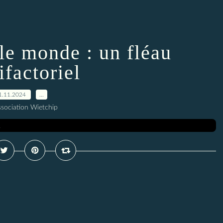
le monde : un fléau
ifactoriel
1.11.2024
…
ssociation Wietchip