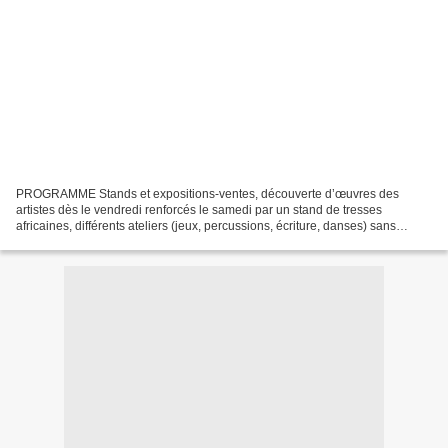
PROGRAMME Stands et expositions-ventes, découverte d’œuvres des
artistes dès le vendredi renforcés le samedi par un stand de tresses
africaines, différents ateliers (jeux, percussions, écriture, danses) sans
oublier le freetyle (peinture), le tout émaillé...