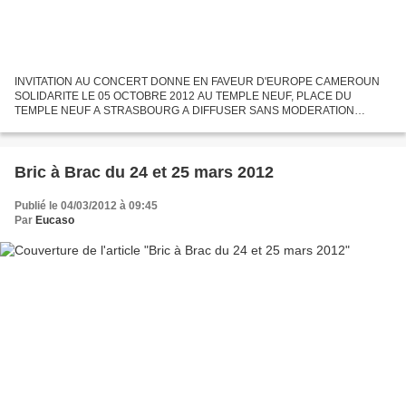
INVITATION AU CONCERT DONNE EN FAVEUR D'EUROPE CAMEROUN
SOLIDARITE LE 05 OCTOBRE 2012 AU TEMPLE NEUF, PLACE DU
TEMPLE NEUF A STRASBOURG A DIFFUSER SANS MODERATION
SOYEZ NOMBREUX A VENIR GOUTER AUX « IMPRESSIONS D'AFRIQUE
», UN DELICIEUX COCKTAIL CONCOCTE...
Bric à Brac du 24 et 25 mars 2012
Publié le 04/03/2012 à 09:45
Par
Eucaso