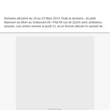
Semaine africaine du 18 au 23 Mars 2013 Toute la semaine , du petit
déjeuner au dîner au restaurant Oh ! Plat 56 rue de Zurich avec ambiance
assurée, une soirée animée le jeudi 21, et un brunsh africain le samedi de
7h à 16h. Le vendredi 22 et le samedi...
Publicité