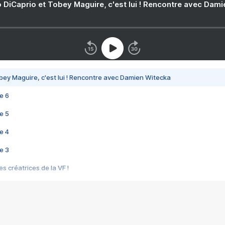
 DiCaprio et Tobey Maguire, c'est lui ! Rencontre avec Dam
bey Maguire, c'est lui ! Rencontre avec Damien Witecka
e 6
e 5
e 4
e 3
s créatrices de la VF !
e 2
e 1
e Mektoub My Love arrive enfin ! Rencontre avec Shaïn Boumedine et Sal