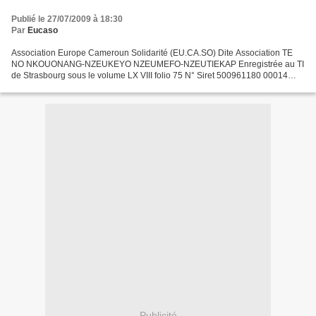
Publié le 27/07/2009 à 18:30
Par
Eucaso
Association Europe Cameroun Solidarité (EU.CA.SO) Dite Association TE
NO NKOUONANG-NZEUKEYO NZEUMEFO-NZEUTIEKAP Enregistrée au TI
de Strasbourg sous le volume LX VIII folio 75 N° Siret 500961180 00014
Chez Liliane TETSI 6 Place de l’Île de France 67100...
Publicité