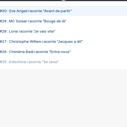
#30 : Eve Angeli raconte "Avant de partir"
#29 : MC Solaar raconte "Bouge de là"
28 : Lorie raconte "Je vais vite"
#27 : Christophe Willem raconte "Jacques a dit"
#26 : Chimène Badi raconte "Entre nous"
#25 : Indochine raconte "3e sexe"
#24 : Zaho raconte "C'est chelou"
#23 : Patrick Bruel raconte "Au café des délices"
#22 : Kyo raconte "Le chemin"
#21 : Nolwenn Leroy raconte "Cassé"
#20 : Patrick Hernandez raconte "Born to be alive"
#19 : Lorie raconte "Près de moi"