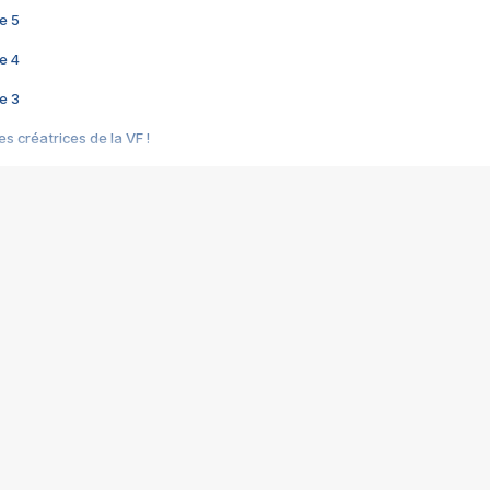
e 5
e 4
e 3
s créatrices de la VF !
e 2
e 1
e Mektoub My Love arrive enfin ! Rencontre avec Shaïn Boumedine et Sal
i : après Toni en famille
elle réalise le bouleversant Dites lui que je l'aime
ais ! Rencontre autour de Vie privée de Rebecca Zlotowski
 de Marguerite, Grave... Rencontre avec Ella Rumpf
 Les Rêveurs, un film intime sur la santé mentale