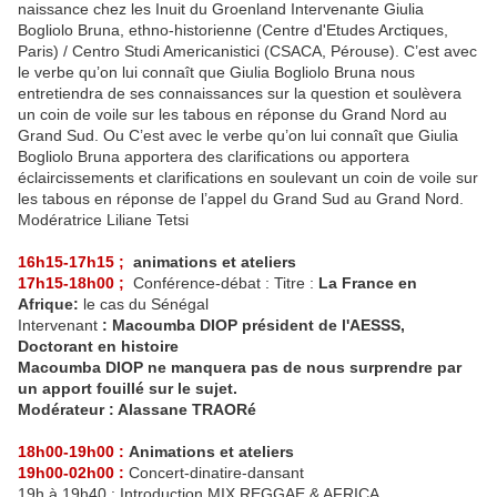
naissance chez les Inuit du Groenland Intervenante Giulia
Bogliolo Bruna, ethno-historienne (Centre d'Etudes Arctiques,
Paris) / Centro Studi Americanistici (CSACA, Pérouse). C’est avec
le verbe qu’on lui connaît que Giulia Bogliolo Bruna nous
entretiendra de ses connaissances sur la question et soulèvera
un coin de voile sur les tabous en réponse du Grand Nord au
Grand Sud. Ou C’est avec le verbe qu’on lui connaît que Giulia
Bogliolo Bruna apportera des clarifications ou apportera
éclaircissements et clarifications en soulevant un coin de voile sur
les tabous en réponse de l’appel du Grand Sud au Grand Nord.
Modératrice Liliane Tetsi
16h15-17h15 ;
animations et ateliers
17h15-18h00 ;
Conférence-débat : Titre :
La France en
Afrique:
le cas du Sénégal
Intervenant
: Macoumba DIOP président de l'AESSS,
Doctorant en histoire
Macoumba DIOP ne manquera pas de nous surprendre par
un apport fouillé sur le sujet.
Modérateur : Alassane TRAORé
18h00-19h00 :
Animations et ateliers
19h00-02h00 :
Concert-dinatire-dansant
19h à 19h40 : Introduction MIX REGGAE & AFRICA