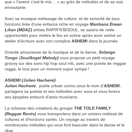
que « l’avenir c’est le mix… » au grès de mélodies et de sa voix
envoutante.
Avec sa musique métissage de culture et de sonorité de tous
horizons tirée d’une enfance riche en voyage
Manbana Erwan
Lilian (MDAZ)
artiste RAP/R'N'B/SOUL, se saisira de cette
opportunités pour mettre le feu en scène après avoir animé un
atelier d’écriture avec son complice
ASHEMI
dans la journée.
Grande amoureuse de la musique et de la danse,
Solange
Tongo
(
SoulAngel Melody)
vous propose un petit voyage
groovy sur des sons hip hop soul rnb, avec une pointe de reggae
ragga, le tout pour un moment super sympa !
ASHEMI (Julien Hachemi)
Julien Hachemi
, poète urbain connu sous le nom d'
ASHEMI
,
partagera sa poésie et ses mélodies avec vous et vous livrera
ses épopées entouré d'amis musiciens.
La richesse des créations du groupe
THE TOLE FAMILY
(Reggae Roots)
v
ous transportera dans un univers métissé de
cultures et d'horizons variés. Un voyage au travers de
nombreuses mélodies qui vous font basculer dans la danse et le
rêve.