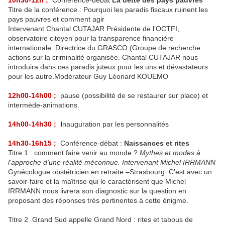
10h30-12h ;
Conférence-débat
La dette des pays pauvres
Titre de la conférence : Pourquoi les paradis fiscaux ruinent les
pays pauvres et comment agir
Intervenant Chantal CUTAJAR Présidente de l’OCTFI,
observatoire citoyen pour la transparence financière
internationale. Directrice du GRASCO (Groupe de recherche
actions sur la criminalité organisée. Chantal CUTAJAR nous
introduira dans ces paradis juteux pour les uns et dévastateurs
pour les autre.Modérateur Guy Léonard KOUEMO
12h00-14h00 ;
pause (possibilité de se restaurer sur place) et
intermède-animations.
14h00-14h30 ;
I
nauguration par les personnalités
14h30-16h15 ;
Conférence-débat :
Naissances et rites
Titre 1 : comment faire venir au monde ?
Mythes et modes à
l'approche d'une réalité méconnue. Intervenant Michel IRRMANN
Gynécologue obstétricien en retraite –Strasbourg. C’est avec un
savoir-faire et la maîtrise qui le caractérisent que Michel
IRRMANN nous livrera son diagnostic sur la question en
proposant des réponses très pertinentes à
cette énigme.
Titre 2 Grand Sud appelle Grand Nord : rites et tabous de