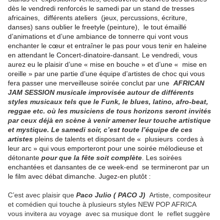
dès le vendredi renforcés le samedi par un stand de tresses
africaines, différents ateliers (jeux, percussions, écriture,
danses) sans oublier le freetyle (peinture), le tout émaillé
d’animations et d’une ambiance de tonnerre qui vont vous
enchanter le cœur et entraîner le pas pour vous tenir en haleine
en attendant le Concert-dinatoire-dansant. Le vendredi, vous
aurez eu le plaisir d’une « mise en bouche » et d’une « mise en
oreille » par une partie d’une équipe d’artistes de choc qui vous
fera passer une merveilleuse soirée conclut par une
AFRICAN
JAM SESSION musicale improvisée autour de différents
styles musicaux tels que le Funk, le blues, latino, afro-beat,
reggae etc. où les musiciens de tous horizons seront invités
par ceux déjà en scène à venir amener leur touche artistique
et mystique. Le samedi soir, c’est toute l’équipe de ces
artistes
pleins de talents et disposant de « plusieurs cordes à
leur arc » qui vous emporteront pour une soirée mélodieuse et
détonante
pour que la fête soit complète
. Les soirées
enchantées et dansantes de ce week-end se termineront par un
le film avec débat dimanche. Jugez-en plutôt :
C’est avec plaisir que
Paco Julio ( PACO J)
Artiste, compositeur
et comédien qui touche à plusieurs styles NEW POP AFRICA
vous invitera au voyage avec sa musique dont le reflet suggère