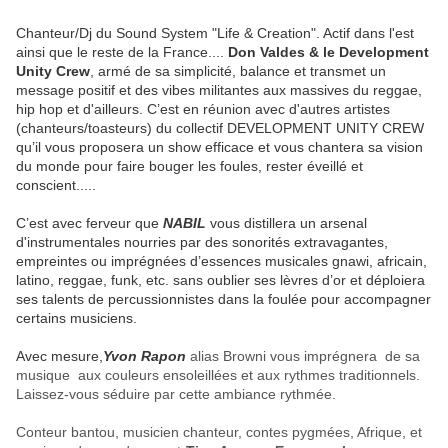
Chanteur/Dj du Sound System "Life & Creation". Actif dans l'est
ainsi que le reste de la France....
Don Valdes & le Development
Unity Crew
, armé de sa simplicité, balance et transmet un
message positif et des vibes militantes aux massives du reggae,
hip hop et d'ailleurs. C’est en réunion avec d'autres artistes
(chanteurs/toasteurs) du collectif DEVELOPMENT UNITY CREW
qu’il vous proposera un show efficace et vous chantera sa vision
du monde pour faire bouger les foules, rester éveillé et
conscient.....
C’est avec ferveur que
NABIL
vous distillera un arsenal
d'instrumentales nourries par des sonorités extravagantes,
empreintes ou imprégnées d’essences musicales gnawi, africain,
latino, reggae, funk, etc. sans oublier ses lèvres d’or et déploiera
ses talents de percussionnistes dans la foulée pour accompagner
certains musiciens.
Avec mesure,
Yvon Rapon
alias Browni vous imprégnera de sa
musique aux couleurs ensoleillées et aux rythmes traditionnels.
Laissez-vous séduire par cette ambiance rythmée.
Conteur bantou, musicien chanteur, contes pygmées, Afrique, et