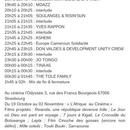
19h40 à 20h10 : MDAZZ
20h10 à 20h25 : interlude
20h25 à 21h05: SOULANGEL & RISIN'SUN
21h05 à 21h15 : interlude
21h15 à 21h35 : YVES RAPPON
21h35 à 21h45 : interlude
21h45 à 22h25 : ASHEMI
22h25 à 22h45 : Europe Cameroun Solidarité
22h45 à 23h15 : DON VALDES & DEVELOPMENT UNITY CREW
23h15 à 23h30 : interlude
23h30 à 00h00 : JO TONGO
00h00 à 00h15 : TINA A5
00h15 à 00h30 : interlude
00h30 à 01h45 : THE TOLE FAMILY
1h45 à 02h : Mix de fin & fermeture
Au cinéma l’Odyssée 3, rue des Francs Bourgeois 67000
Strasbourg
Du 19 Octobre au 02 Novembre : « L’Afrique au Cinéma »
Films projetés :
Rwanda, une république devenue folle ; Le Jour
où Dieu est parti en voyage ; 7 jours à Kigali, Le Crocodile du
Botswanga ; Layla ;
Film Cinoche des gosses (encore non
défini) ;
Mille soleils ; Touki Bouki ; Sarraounia