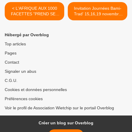
< L'AFRIQUE AUX 1000
Invitation Journées Bami-
FACETTES "PREND SES
Trad' 15,16,19 novembre
QUARTIERS " A
2014 >
STRASBOURG…
Hébergé par Overblog
Top articles
Pages
Contact
Signaler un abus
C.G.U.
Cookies et données personnelles
Préférences cookies
Voir le profil de Association Wietchip sur le portail Overblog
Créer un blog sur Overblog