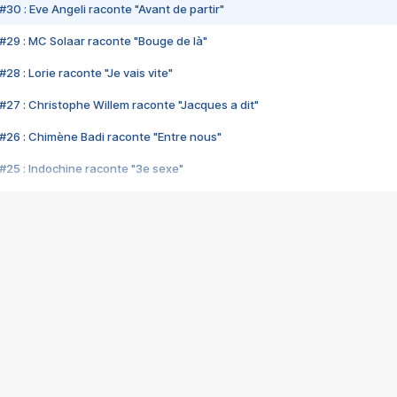
#30 : Eve Angeli raconte "Avant de partir"
#29 : MC Solaar raconte "Bouge de là"
28 : Lorie raconte "Je vais vite"
#27 : Christophe Willem raconte "Jacques a dit"
#26 : Chimène Badi raconte "Entre nous"
#25 : Indochine raconte "3e sexe"
#24 : Zaho raconte "C'est chelou"
#23 : Patrick Bruel raconte "Au café des délices"
#22 : Kyo raconte "Le chemin"
#21 : Nolwenn Leroy raconte "Cassé"
#20 : Patrick Hernandez raconte "Born to be alive"
#19 : Lorie raconte "Près de moi"
#18 : Michael Jones raconte "A nos actes manqués" (avec Jean-Jacque